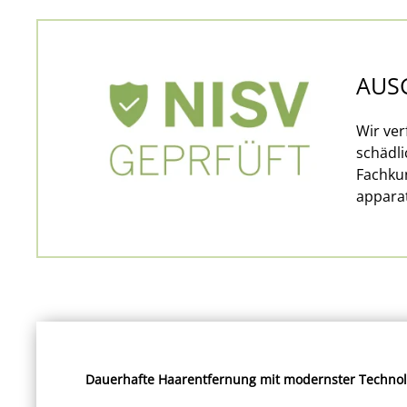
AUS
Wir ve
schädl
Fachkun
appara
Dauerhafte Haarentfernung mit modernster Technol