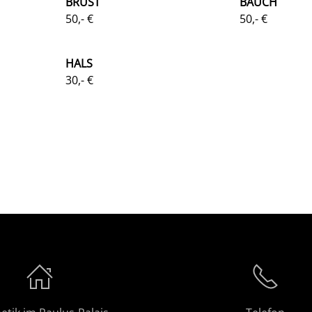
BRUST
BAUCH
50,- €
50,- €
HALS
30,- €